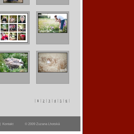
1
2
3
4
5
6
|
Kontakt
© 2009 Zuzana Lhotská