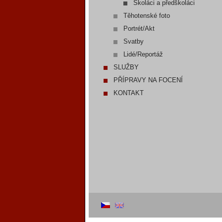
Školáci a předškoláci
Těhotenské foto
Portrét/Akt
Svatby
Lidé/Reportáž
SLUŽBY
PŘÍPRAVY NA FOCENÍ
KONTAKT