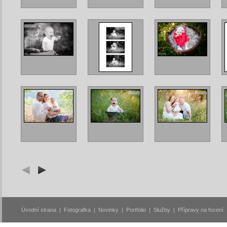
Úvodní strana
|
Fotografka
|
Novinky
|
Portfolio
|
Služby
|
Přípravy na focení